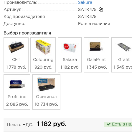
Производитель:
Sakura
Артикул:
SATK475
Код производителя
SATK475
Доступно:
Есть в наличии
Выбор производителя
CET
Colouring
Sakura
GalaPrint
Grafit
1 778 руб.
920 руб.
1 182 руб.
1 345 руб.
1 345 ру
ProfiLine
Оригинал
2 085 руб.
10 734 руб.
1 182 руб.
Есть в н
Цена с НДС: