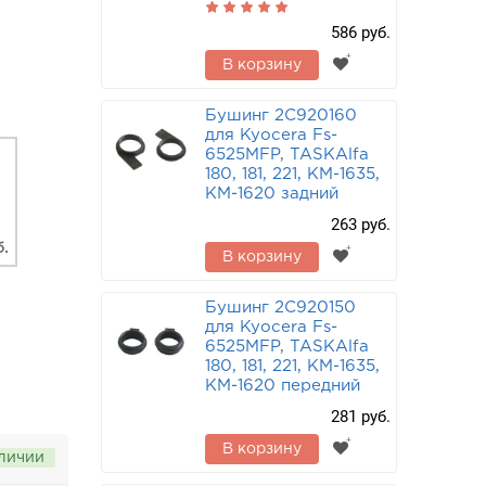
586 руб.
В корзину
Бушинг 2C920160
для Kyocera Fs-
6525MFP, TASKAlfa
180, 181, 221, KM-1635,
KM-1620 задний
263 руб.
б.
В корзину
Бушинг 2C920150
для Kyocera Fs-
6525MFP, TASKAlfa
180, 181, 221, KM-1635,
KM-1620 передний
281 руб.
В корзину
аличии