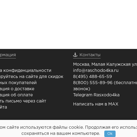
рмация
Контакты
Москва, Малая Калужская ул.
а конфиденциальности
info@raschodo4ka.ru
руйтесь на сайте для скидок
8(495) 488-65-59
ных покупателей
8(800) 555-89-96 (бесплат
ция о доставке
звонок)
ция об оплате
Telegram Rasxodo4ka
ть письмо через сайт
Написать нам в MAX
йта
м сайте используются файлы cookie. Продолжая его использо
Картриджи и все для
сохраняться на вашем компьютере.
Ok