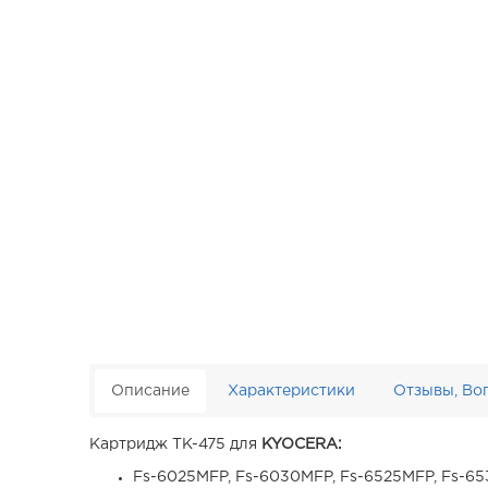
Описание
Характеристики
Отзывы, Во
Картридж TK-475 для
KYOCERA:
Fs-6025MFP, Fs-6030MFP, Fs-6525MFP, Fs-6