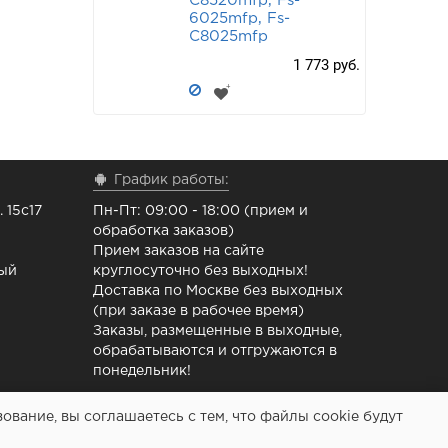
C8520mfp, Fs-
6025mfp, Fs-
C8025mfp
1 773 руб.
График работы:
 15с17
Пн-Пт: 09:00 - 18:00 (прием и
обработка заказов)
Прием заказов на сайте
ный
круглосуточно без выходных!
Доставка по Москве без выходных
(при заказе в рабочее время)
Заказы, размещенные в выходные,
обрабатываются и отгружаются в
понедельник!
вание, вы соглашаетесь с тем, что файлы cookie будут
 ремонта принтеров - Расходочка.рф 2013-2026 (c)