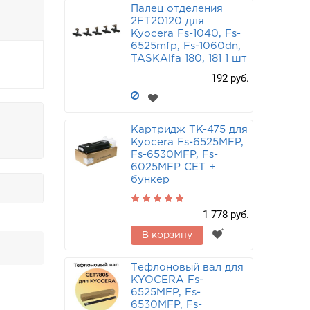
Палец отделения
2FT20120 для
Kyocera Fs-1040, Fs-
6525mfp, Fs-1060dn,
TASKAlfa 180, 181 1 шт
192 руб.
Картридж TK-475 для
Kyocera Fs-6525MFP,
Fs-6530MFP, Fs-
6025MFP CET +
бункер
1 778 руб.
В корзину
Тефлоновый вал для
KYOCERA Fs-
6525MFP, Fs-
6530MFP, Fs-