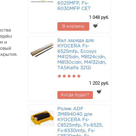
6025MFP, Fs-
6030MFP CET
1 048 руб.
В корзину
ества
Kagaku
Вал заряда для
м и
KYOCERA Fs-
ковый
6525mfp, Ecosys
скрытия.
M4125idn, M8124cidn,
M8130cidn, M4132idn,
TASKalfa 3212i
1 202 руб.
Когда будет?
Ролик ADF
3M894040 для
KYOCERA Fs-
C8525mfp, Fs-6525,
Fs-6530mfp, Fs-