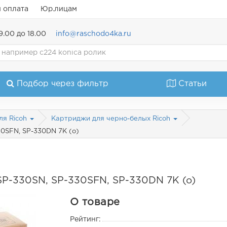
и оплата
Юр.лицам
9.00 до 18.00
info@raschodo4ka.ru
Подбор через фильтр
Статьи
ля Ricoh
Картриджи для черно-белых Ricoh
30SFN, SP-330DN 7K (o)
SP-330SN, SP-330SFN, SP-330DN 7K (o)
О товаре
Рейтинг: