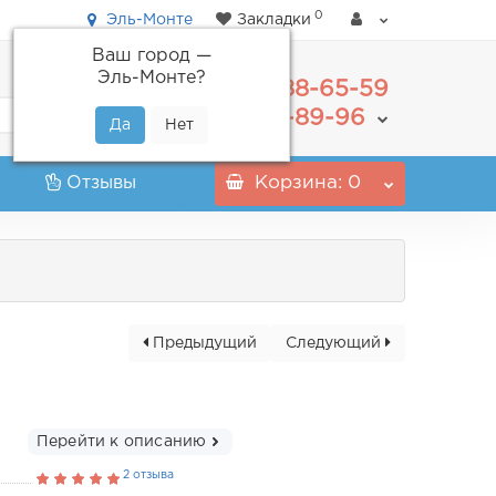
0
Эль-Монте
Закладки
Ваш город —
Эль-Монте
?
488-65-59
+7(495)
555-89-96
+7(800)
Отзывы
Корзина
: 0
Предыдущий
Следующий
Перейти к описанию
2 отзыва