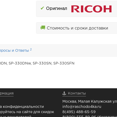
✔
Оригинал
🚚
Стоимость и сроки доставки
2
просы и Ответы
0DN, SP-330DNw, SP-330SN, SP-330SFN
рмация
Контакты
Москва, Малая Калужская ул.
а конфиденциальности
info@raschodo4ka.ru
руйтесь на сайте для скидок
8(495) 488-65-59