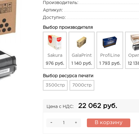
Производитель:
Артикул:
Доступно:
Выбор производителя
Sakura
GalaPrint
ProfiLine
Ори
976 руб.
1 140 руб.
1 793 руб.
12 13
Выбор ресурса печати
3500стр
7000стр
22 062 руб.
Цена с НДС:
-
В корзину
+