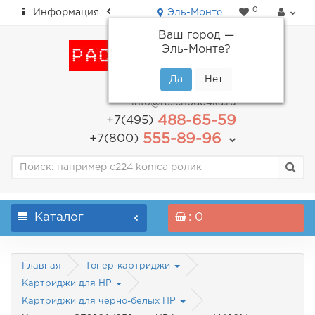
0
Информация
Эль-Монте
Ваш город —
Эль-Монте
?
пн-пт: с 9.00 до 18.00
info@raschodo4ka.ru
488-65-59
+7(495)
555-89-96
+7(800)
Каталог
: 0
Главная
Тонер-картриджи
Картриджи для HP
Картриджи для черно-белых HP