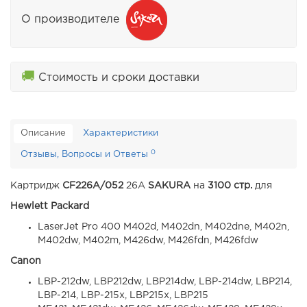
О производителе
🚚
Стоимость и сроки доставки
Описание
Характеристики
0
Отзывы, Вопросы и Ответы
Картридж
CF226A/052
26A
SAKURA
на
3100 стр.
для
Hewlett Packard
LaserJet Pro 400 M402d, M402dn, M402dne, M402n,
M402dw, M402m, M426dw, M426fdn, M426fdw
Canon
LBP-212dw, LBP212dw, LBP214dw, LBP-214dw, LBP214,
LBP-214, LBP-215x, LBP215x, LBP215