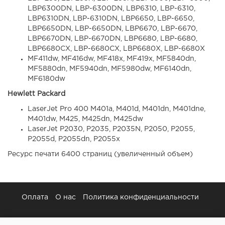
LBP6300DN, LBP-6300DN, LBP6310, LBP-6310,
LBP6310DN, LBP-6310DN, LBP6650, LBP-6650,
LBP6650DN, LBP-6650DN, LBP6670, LBP-6670,
LBP6670DN, LBP-6670DN, LBP6680, LBP-6680,
LBP6680CX, LBP-6680CX, LBP6680X, LBP-6680X
MF411dw, MF416dw, MF418x, MF419x, MF5840dn,
MF5880dn, MF5940dn, MF5980dw, MF6140dn,
MF6180dw
Hewlett Packard
LaserJet Pro 400 M401a, M401d, M401dn, M401dne,
M401dw, M425, M425dn, M425dw
LaserJet P2030, P2035, P2035N, P2050, P2055,
P2055d, P2055dn, P2055x
Ресурс печати 6400 страниц (увеличенный объем)
Оплата
О нас
Политика конфиденциальности