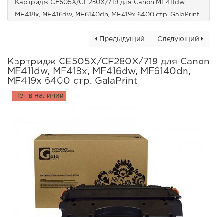
Картридж CE505X/CF280X/719 для Сanon MF411dw,
MF418x, MF416dw, MF6140dn, MF419x 6400 стр. GalaPrint
Предыдущий
Следующий
Картридж CE505X/CF280X/719 для Сanon
MF411dw, MF418x, MF416dw, MF6140dn,
MF419x 6400 стр. GalaPrint
Нет в наличии