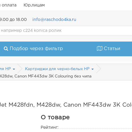
и оплата
Юр.лицам
9.00 до 18.00
info@raschodo4ka.ru
Подбор через фильтр
Статьи
ля HP
Картриджи для черно-белых HP
428dw, Canon MF443dw 3K Colouring без чипа
Jet M428fdn, M428dw, Canon MF443dw 3K Colo
О товаре
Рейтинг: