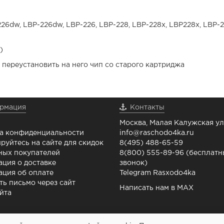
26dw, LBP-226dw, LBP-226, LBP-228, LBP-228x, LBP228x, LBP-
с)
 переустановить на него чип со старого картриджа
рмация
Контакты
Москва, Малая Калужская ул.
а конфиденциальности
info@raschodo4ka.ru
руйтесь на сайте для скидок
8(495) 488-65-59
ных покупателей
8(800) 555-89-96 (бесплат
ция о доставке
звонок)
ция об оплате
Telegram Rasxodo4ka
ть письмо через сайт
Написать нам в MAX
йта