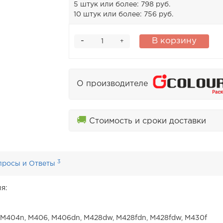
5 штук или более: 798 руб.
10 штук или более: 756 руб.
-
В корзину
+
О производителе
🚚
Стоимость и сроки доставки
3
просы и Ответы
я:
 M404n, M406, M406dn, M428dw, M428fdn, M428fdw, M430f