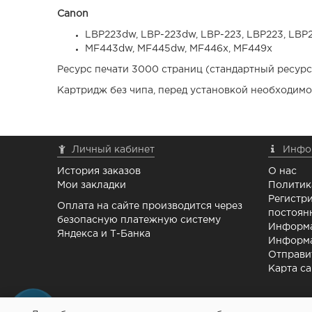
Canon
LBP223dw, LBP-223dw, LBP-223, LBP223, LBP2
MF443dw, MF445dw, MF446x, MF449x
Ресурс печати 3000 страниц (стандартный ресур
Картридж без чипа, перед установкой необходимо
Личный кабинет
Инфо
История заказов
О нас
Мои закладки
Политик
Регистри
Оплата на сайте производится через
постоян
безопасную платежную систему
Информа
Яндекса и Т-Банка
Информа
Отправи
Карта са