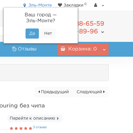
0
Эль-Монте
Закладки
Ваш город —
Эль-Монте
?
488-65-59
+7(495)
555-89-96
+7(800)
Отзывы
Корзина
: 0
Предыдущий
Следующий
uring без чипа
Перейти к описанию
3 отзыва