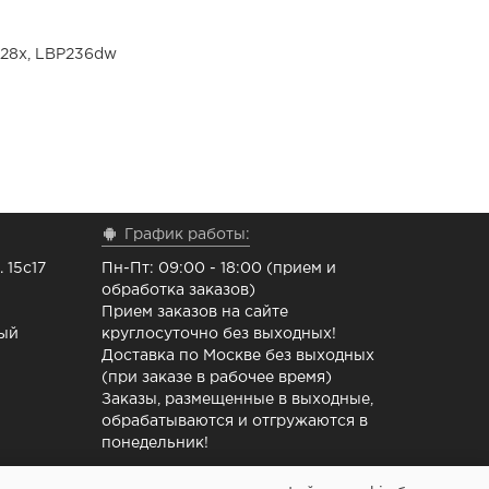
228x, LBP236dw
График работы:
 15с17
Пн-Пт: 09:00 - 18:00 (прием и
обработка заказов)
Прием заказов на сайте
ный
круглосуточно без выходных!
Доставка по Москве без выходных
(при заказе в рабочее время)
Заказы, размещенные в выходные,
обрабатываются и отгружаются в
понедельник!