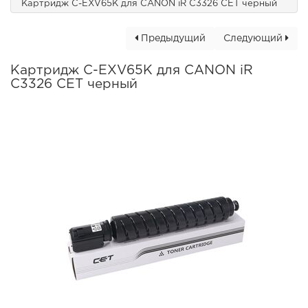
Картридж C-EXV65K для CANON iR C3326 CET черный
Предыдущий
Следующий
Картридж C-EXV65K для CANON iR
C3326 CET черный