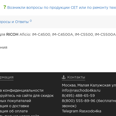
❓
Возникли вопросы по продукции CET или по ремонту тех
0
просы и Ответы
 для
RICOH
Aficio: IM-C4500, IM-C4500A, IM-C5500, IM-C5500A,
ония
рмация
Контакты
Москва, Малая Калужская ул.
а конфиденциальности
info@raschodo4ka.ru
руйтесь на сайте для скидок
8(495) 488-65-59
ных покупателей
8(800) 555-89-96 (бесплат
ция о доставке
звонок)
ция об оплате
Telegram Rasxodo4ka