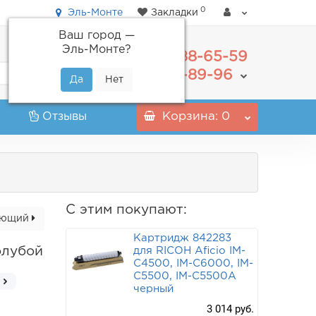
0
Эль-Монте
Закладки
Ваш город —
Эль-Монте
?
488-65-59
+7(495)
555-89-96
+7(800)
Отзывы
Корзина
: 0
С этим покупают:
ующий
Картридж 842283
олубой
для RICOH Aficio IM-
C4500, IM-C6000, IM-
C5500, IM-C5500A
черный
3 014 руб.