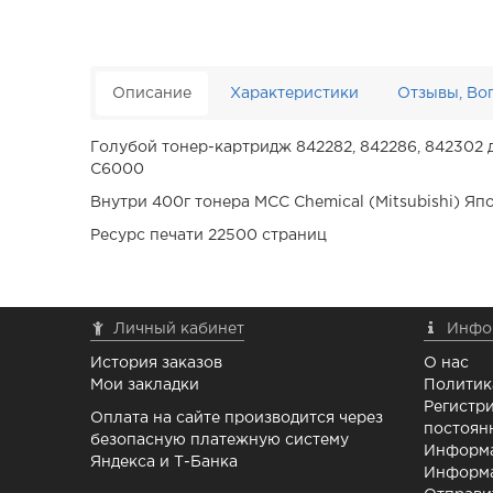
Описание
Характеристики
Отзывы, Во
Голубой тонер-картридж 842282, 842286, 842302
C6000
Внутри 400г тонера MCC Chemical (Mitsubishi) Яп
Ресурс печати 22500 страниц
Личный кабинет
Инфо
История заказов
О нас
Мои закладки
Политик
Регистри
Оплата на сайте производится через
постоян
безопасную платежную систему
Информа
Яндекса и Т-Банка
Информа