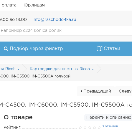
и оплата
Юр.лицам
9.00 до 18.00
info@raschodo4ka.ru
Подбор через фильтр
Статьи
ля Ricoh
Картриджи для цветных Ricoh
6000, IM-C5500, IM-C5500A голубой
Предыдущий
След
IM-C4500, IM-C6000, IM-C5500, IM-C5500A г
О товаре
Перейти к описанию
0 отзывов
Рейтинг: