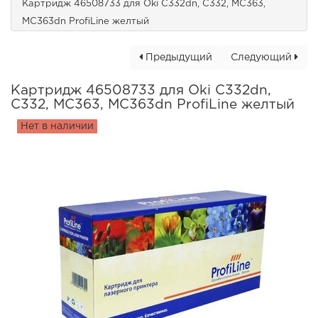
Картридж 46508733 для Oki C332dn, C332, MC363,
MC363dn ProfiLine желтый
Предыдущий
Следующий
Картридж 46508733 для Oki C332dn,
C332, MC363, MC363dn ProfiLine желтый
Нет в наличии