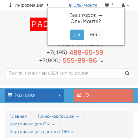
0
Информация
Эль-Монте
Ваш город —
Эль-Монте
?
пн-пт: с 9.00 до 18.00
info@raschodo4ka.ru
488-65-59
+7(495)
555-89-96
+7(800)
Каталог
: 0
Главная
Тонер-картриджи
Картриджи для OKI
Картриджи для цветных OKI