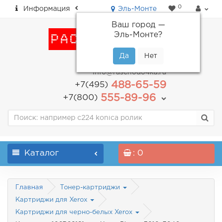
0
Информация
Эль-Монте
Ваш город —
Эль-Монте
?
пн-пт: с 9.00 до 18.00
info@raschodo4ka.ru
488-65-59
+7(495)
555-89-96
+7(800)
Каталог
: 0
Главная
Тонер-картриджи
Картриджи для Xerox
Картриджи для черно-белых Xerox