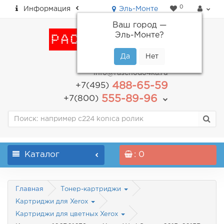
0
Информация
Эль-Монте
Ваш город —
Эль-Монте
?
пн-пт: с 9.00 до 18.00
info@raschodo4ka.ru
488-65-59
+7(495)
555-89-96
+7(800)
Каталог
: 0
Главная
Тонер-картриджи
Картриджи для Xerox
Картриджи для цветных Xerox