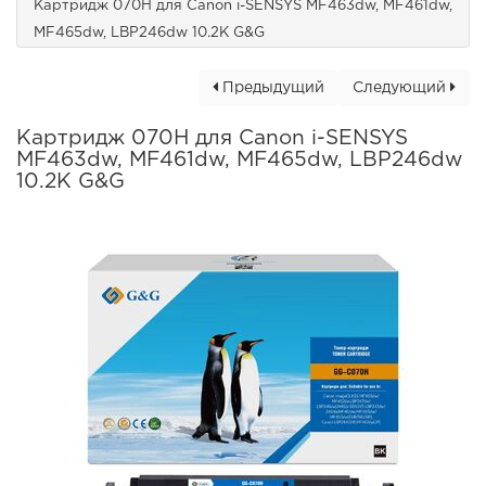
Картридж 070H для Canon i-SENSYS MF463dw, MF461dw,
MF465dw, LBP246dw 10.2K G&G
Предыдущий
Следующий
Картридж 070H для Canon i-SENSYS
MF463dw, MF461dw, MF465dw, LBP246dw
10.2K G&G