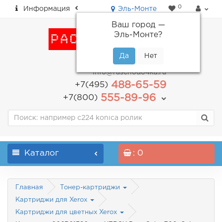
0
Информация
Эль-Монте
Ваш город —
Эль-Монте
?
пн-пт: с 9.00 до 18.00
info@raschodo4ka.ru
488-65-59
+7(495)
555-89-96
+7(800)
Каталог
: 0
Главная
Тонер-картриджи
Картриджи для Xerox
Картриджи для цветных Xerox