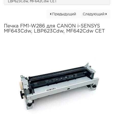
LBP623Cdw, MF642Cdw CET
Предыдущий
Следующий
Печка FM1-W286 для CANON i-SENSYS
MF643Cdw, LBP623Cdw, MF642Cdw CET