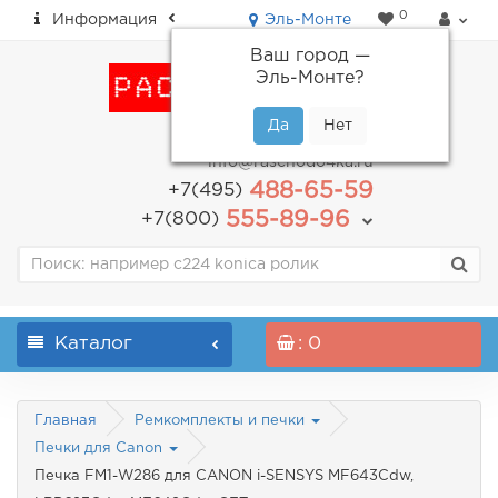
0
Информация
Эль-Монте
Ваш город —
Эль-Монте
?
пн-пт: с 9.00 до 18.00
info@raschodo4ka.ru
488-65-59
+7(495)
555-89-96
+7(800)
Каталог
: 0
Главная
Ремкомплекты и печки
Печки для Canon
Печка FM1-W286 для CANON i-SENSYS MF643Cdw,