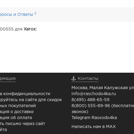
2
просы и Ответы
R00555 для
Xerox:
рмация
Контакты
Москва, Малая Калужская ул.
а конфиденциальности
info@raschodo4ka.ru
руйтесь на сайте для скидок
8(495) 488-65-59
ных покупателей
8(800) 555-89-96 (бесплат
ция о доставке
звонок)
ция об оплате
Telegram Rasxodo4ka
ть письмо через сайт
Написать нам в MAX
йта