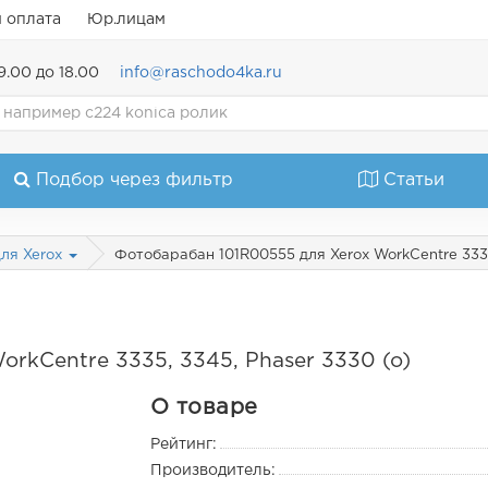
и оплата
Юр.лицам
9.00 до 18.00
info@raschodo4ka.ru
Подбор через фильтр
Статьи
Фотобарабан 101R00555 для Xerox WorkCentre 3335
ля Xerox
rkCentre 3335, 3345, Phaser 3330 (o)
О товаре
Рейтинг:
Производитель: