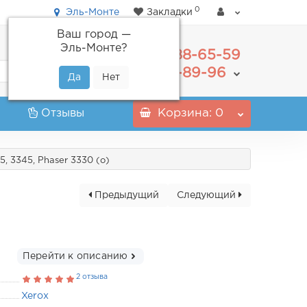
0
Эль-Монте
Закладки
Ваш город —
Эль-Монте
?
488-65-59
+7(495)
555-89-96
+7(800)
Отзывы
Корзина
: 0
, 3345, Phaser 3330 (o)
Предыдущий
Следующий
Перейти к описанию
2 отзыва
Xerox