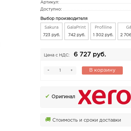
Артикул:
Доступно:
Выбор производителя
Sakura
GalaPrint
Profiline
G
723 руб.
742 руб.
1 302 руб.
2 706
6 727 руб.
Цена с НДС:
-
В корзину
+
✔
Оригинал
🚚
Стоимость и сроки доставки