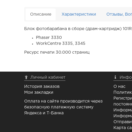
Описание
Характеристики
Отзывы, Во
Блок фотобарабана в сборе (драм-картридж) 101
Phaser 3330
WorkCentre 3335, 3345
Ресурс печати 30.000 страниц
Личный кабинет
Инфо
История заказов
О нас
Мои закладки
Политик
Регистри
Оплата на сайте производится через
постоян
безопасную платежную систему
Информа
Яндекса и Т-Банка
Информа
Отправи
Карта са