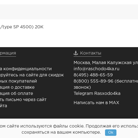
/type SP 4500) 20K
рмация
Контакты
Москва, Малая Калужская ул.
а конфиденциальности
info@raschodo4ka.ru
руйтесь на сайте для скидок
8(495) 488-65-59
ных покупателей
8(800) 555-89-96 (бесплат
ция о доставке
звонок)
ция об оплате
Telegram Rasxodo4ka
ть письмо через сайт
Написать нам в MAX
йта
м сайте используются файлы cookie. Продолжая его использо
Картриджи и все для
сохраняться на вашем компьютере.
Ok