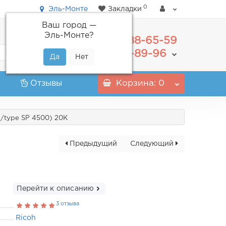
0
Эль-Монте
Закладки
Ваш город —
Эль-Монте
?
488-65-59
+7(495)
555-89-96
+7(800)
Отзывы
Корзина
: 0
/type SP 4500) 20K
Предыдущий
Следующий
Перейти к описанию
3 отзыва
Ricoh