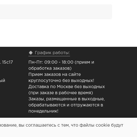
График работы:
 15с17
Пн-Пт: 09:00 - 18:00 (прием и
обработка заказов)
Прием заказов на сайте
ный
круглосуточно без выходных!
Доставка по Москве без выходных
(при заказе в рабочее время)
Заказы, размещенные в выходные,
обрабатываются и отгружаются в
понедельник!
вание, вы соглашаетесь с тем, что файлы cookie будут
 ремонта принтеров - Расходочка.рф 2013-2026 (c)