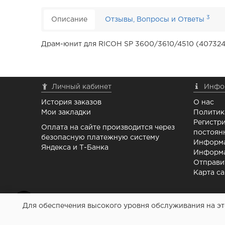
3
Описание
Отзывы, Вопросы и Ответы
Драм-юнит для RICOH SP 3600/3610/4510 (407324
Личный кабинет
Инфо
История заказов
О нас
Мои закладки
Политик
Регистри
Оплата на сайте производится через
постоян
безопасную платежную систему
Информа
Яндекса и Т-Банка
Информа
Отправи
Карта са
Для обеспечения высокого уровня обслуживания на это