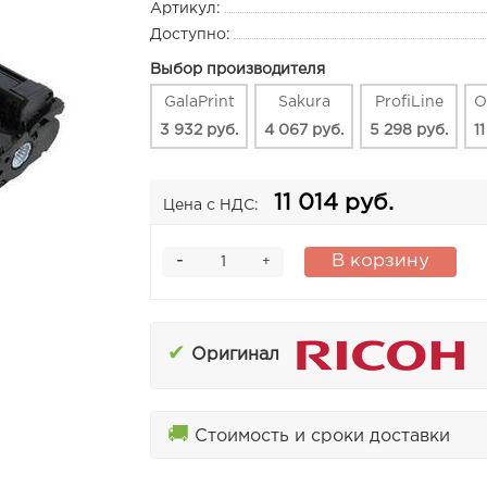
Артикул:
Доступно:
Выбор производителя
GalaPrint
Sakura
ProfiLine
О
3 932 руб.
4 067 руб.
5 298 руб.
1
11 014 руб.
Цена с НДС:
-
В корзину
+
✔
Оригинал
🚚
Стоимость и сроки доставки