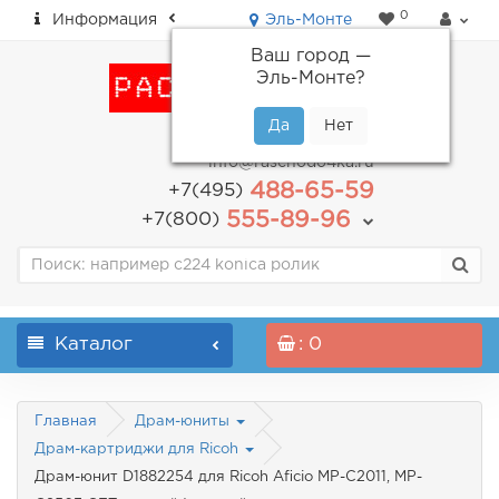
0
Информация
Эль-Монте
Ваш город —
Эль-Монте
?
пн-пт: с 9.00 до 18.00
info@raschodo4ka.ru
488-65-59
+7(495)
555-89-96
+7(800)
Каталог
: 0
Главная
Драм-юниты
Драм-картриджи для Ricoh
Драм-юнит D1882254 для Ricoh Aficio MP-C2011, MP-