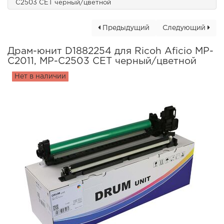
C2503 CET черный/цветной
Предыдущий
Следующий
Драм-юнит D1882254 для Ricoh Aficio MP-
C2011, MP-C2503 CET черный/цветной
Нет в наличии