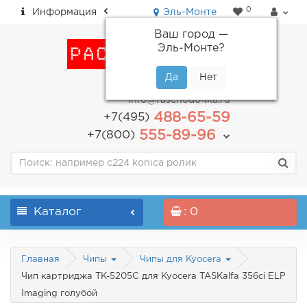
0
Информация
Эль-Монте
Ваш город —
Эль-Монте
?
пн-пт: с 9.00 до 18.00
info@raschodo4ka.ru
488-65-59
+7(495)
555-89-96
+7(800)
Каталог
: 0
Главная
Чипы
Чипы для Kyocera
Чип картриджа TK-5205C для Kyocera TASKalfa 356ci ELP
Imaging голубой