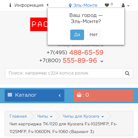
0
Информация
Эль-Монте
Ваш город —
Эль-Монте
?
пн-пт: с 9.00 до 18.00
info@raschodo4ka.ru
488-65-59
+7(495)
555-89-96
+7(800)
Каталог
: 0
Главная
Чипы
Чипы для Kyocera
Чип картриджа TK-1120 для Kyocera Fs-1025MFP, Fs-
1125MFP, Fs-1060DN, Fs-1060 (Вариант 3)