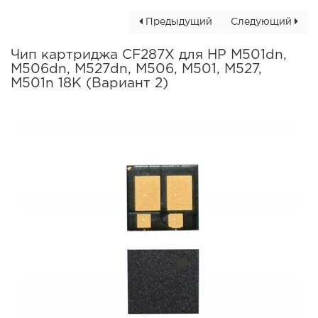
Предыдущий
Следующий
Чип картриджа CF287X для HP M501dn,
M506dn, M527dn, M506, M501, M527,
M501n 18K (Вариант 2)