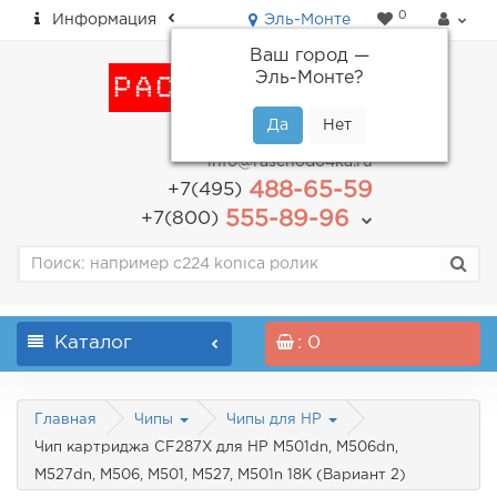
0
Информация
Эль-Монте
Ваш город —
Эль-Монте
?
пн-пт: с 9.00 до 18.00
info@raschodo4ka.ru
488-65-59
+7(495)
555-89-96
+7(800)
Каталог
: 0
Главная
Чипы
Чипы для HP
Чип картриджа CF287X для HP M501dn, M506dn,
M527dn, M506, M501, M527, M501n 18K (Вариант 2)