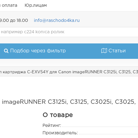
и оплата
Юр.лицам
9.00 до 18.00
info@raschodo4ka.ru
Подбор через фильтр
Статьи
п картриджа C-EXV54Y для Canon imageRUNNER C3125i, C3125, C302
mageRUNNER C3125i, C3125, C3025i, C3025, i
О товаре
Рейтинг:
Производитель: