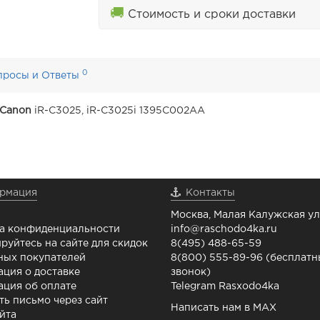
🚚
Стоимость и сроки доставки
0
просы и Ответы
Canon
iR-C3025, iR-C3025i 1395C002AA
рмация
Контакты
Москва, Малая Калужская ул.
а конфиденциальности
info@raschodo4ka.ru
руйтесь на сайте для скидок
8(495) 488-65-59
ных покупателей
8(800) 555-89-96 (бесплат
ция о доставке
звонок)
ция об оплате
Telegram Rasxodo4ka
ть письмо через сайт
Написать нам в MAX
йта