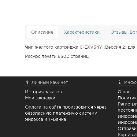
Описание
Характеристики
Отзывы, Во
Чип желтого картриджа C-EXV54Y (Версия 2) для
Ресурс печати 8500 страниц
Личный кабинет
Инфо
История заказов
О нас
Мои закладки
Политик
Регистри
Оплата на сайте производится через
постоян
безопасную платежную систему
Информа
Яндекса и Т-Банка
Информа
Отправи
Карта са