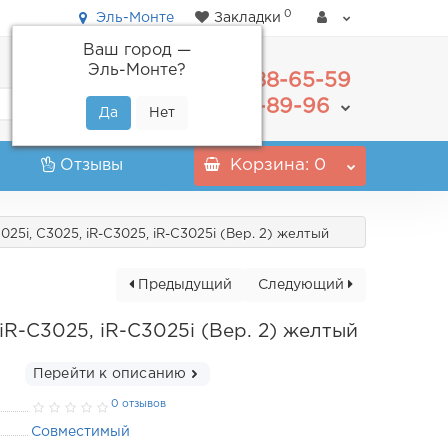
0
Эль-Монте
Закладки
Ваш город —
Эль-Монте
?
488-65-59
+7(495)
555-89-96
+7(800)
Отзывы
Корзина
: 0
5i, C3025, iR-C3025, iR-C3025i (Вер. 2) желтый
Предыдущий
Следующий
R-C3025, iR-C3025i (Вер. 2) желтый
Перейти к описанию
0 отзывов
Совместимый