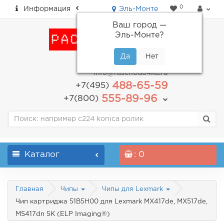
0
Информация
Эль-Монте
Ваш город —
Эль-Монте
?
пн-пт: с 9.00 до 18.00
info@raschodo4ka.ru
488-65-59
+7(495)
555-89-96
+7(800)
Каталог
: 0
Главная
Чипы
Чипы для Lexmark
Чип картриджа 51B5H00 для Lexmark MX417de, MX517de,
MS417dn 5K (ELP Imaging®)