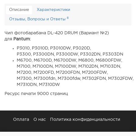
Описание
Характеристики
8
Отзывы, Вопросы и Ответы
Чип фотобарабана DL-420 DRUM (Вариант №2)
для
Pantum
:
P3010, P3010D, P3010DW, P3020D,
P3300, P3300DN, P3300DW, P3302DN, P3303DN
M6700, M6700D, M6700DW, M6800, M6800FDW,
M7100, M7100DN, M7100DW, M7102DN, M7103DN,
M7200, M7200FD, M7200FDN, M7200FDW,
M7300, M7300fdn, M7300fdw, M7302FDN, M7302FDW,
M7310DN, M7310DW
Ресурс печати 9000 страниц
Оплата
О нас
Политика конфиденциальности