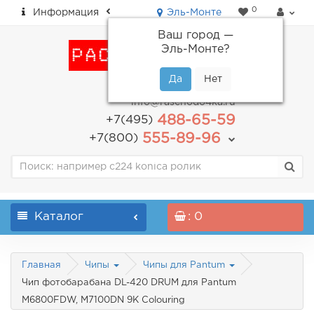
0
Информация
Эль-Монте
Ваш город —
Эль-Монте
?
пн-пт: с 9.00 до 18.00
info@raschodo4ka.ru
488-65-59
+7(495)
555-89-96
+7(800)
Каталог
: 0
Главная
Чипы
Чипы для Pantum
Чип фотобарабана DL-420 DRUM для Pantum
M6800FDW, M7100DN 9K Colouring