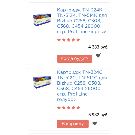
Картридж TN-324K,
TN-512K, TN-514K для
Bizhub C258, C308,
C368, C454 28000
стр. ProfiLine черный
4 383 руб.
Когда будет?
Картридж TN-324C,
TN-512C, TN-514C для
Bizhub C258, C308,
C368, C454 26000
стр. ProfiLine
голубой
5 982 руб.
В корзину