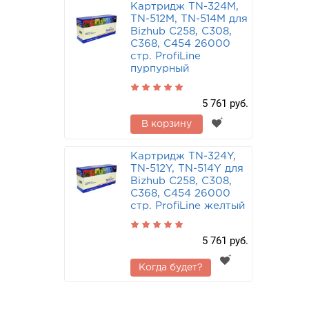
Картридж TN-324M,
TN-512M, TN-514M для
Bizhub C258, C308,
C368, C454 26000
стр. ProfiLine
пурпурный
5 761 руб.
В корзину
Картридж TN-324Y,
TN-512Y, TN-514Y для
Bizhub C258, C308,
C368, C454 26000
стр. ProfiLine желтый
5 761 руб.
Когда будет?