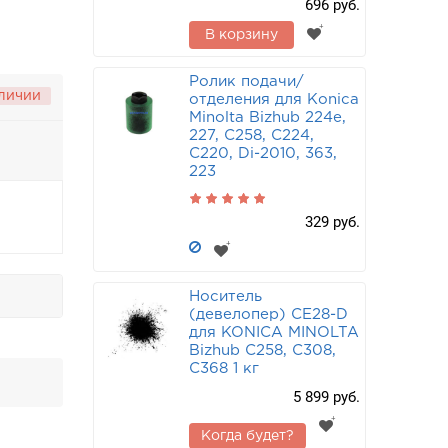
696 руб.
В корзину
Ролик подачи/
аличии
отделения для Konica
Minolta Bizhub 224e,
227, C258, C224,
C220, Di-2010, 363,
223
329 руб.
Носитель
(девелопер) CE28-D
для KONICA MINOLTA
Bizhub C258, C308,
C368 1 кг
5 899 руб.
Когда будет?