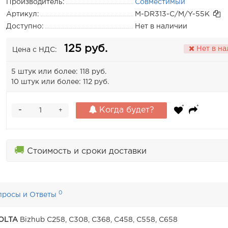
Производитель:
Совместимый
Артикул:
M-DR313-C/M/Y-55K
Доступно:
Нет в наличии
125 руб.
Нет в н
Цена с НДС:
5 штук или более: 118 руб.
10 штук или более: 112 руб.
-
Когда будет?
+
🚚
Стоимость и сроки доставки
0
просы и Ответы
OLTA
Bizhub C258, C308, C368, C458, C558, C658