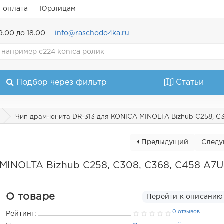
и оплата
Юр.лицам
9.00 до 18.00
info@raschodo4ka.ru
Подбор через фильтр
Статьи
Чип драм-юнита DR-313 для KONICA MINOLTA Bizhub C258, C
Предыдущий
След
 MINOLTA Bizhub C258, C308, C368, C458 A7
О товаре
Перейти к описанию
0 отзывов
Рейтинг: