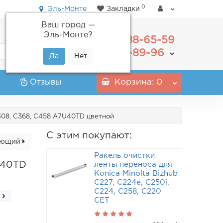
0
Эль-Монте
Закладки
Ваш город —
Эль-Монте
?
488-65-59
+7(495)
555-89-96
+7(800)
Отзывы
Корзина
: 0
308, C368, C458 A7U40TD цветной
С этим покупают:
ующий
Ракель очистки
U40TD
ленты переноса для
Konica Minolta Bizhub
C227, C224e, C250i,
C224, C258, C220
CET