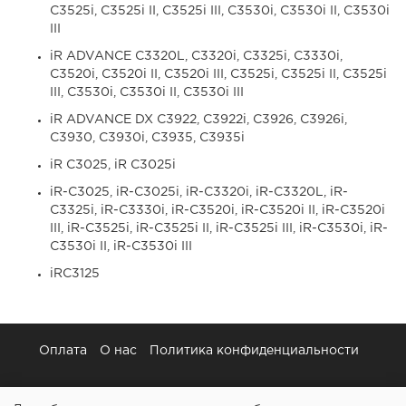
C3525i, C3525i II, C3525i III, C3530i, C3530i II, C3530i
III
iR ADVANCE C3320L, C3320i, C3325i, C3330i,
C3520i, C3520i II, C3520i III, C3525i, C3525i II, C3525i
III, C3530i, C3530i II, C3530i III
iR ADVANCE DX C3922, C3922i, C3926, C3926i,
C3930, C3930i, C3935, C3935i
iR C3025, iR C3025i
iR-C3025, iR-C3025i, iR-C3320i, iR-C3320L, iR-
C3325i, iR-C3330i, iR-C3520i, iR-C3520i II, iR-C3520i
III, iR-C3525i, iR-C3525i II, iR-C3525i III, iR-C3530i, iR-
C3530i II, iR-C3530i III
iRC3125
Оплата
О нас
Политика конфиденциальности