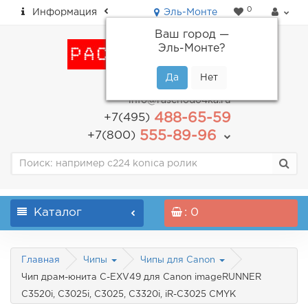
0
Информация
Эль-Монте
Ваш город —
Эль-Монте
?
пн-пт: с 9.00 до 18.00
info@raschodo4ka.ru
488-65-59
+7(495)
555-89-96
+7(800)
Каталог
: 0
Главная
Чипы
Чипы для Canon
Чип драм-юнита C-EXV49 для Canon imageRUNNER
C3520i, C3025i, C3025, C3320i, iR-C3025 CMYK