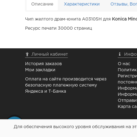
Описание
Характеристики
Отзывы, Во
Чип желтого драм-юнита A03105H для
Konica Mino
Ресурс печати 30000 страниц
Личный кабинет
Инфо
История заказов
О нас
Мои закладки
Политик
Регистри
Оплата на сайте производится через
постоян
безопасную платежную систему
Информа
Яндекса и Т-Банка
Информа
Отправи
Карта са
Для обеспечения высокого уровня обслуживания на это