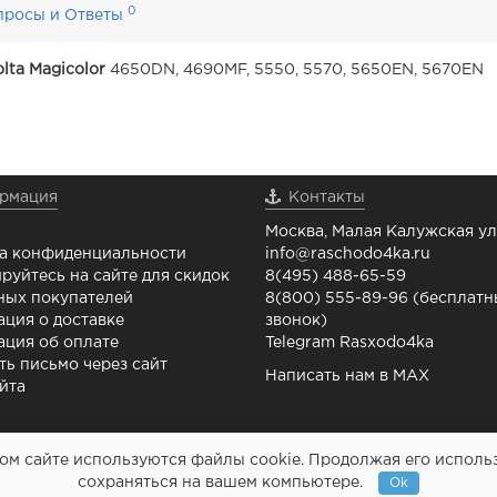
0
просы и Ответы
lta Magicolor
4650DN, 4690MF, 5550, 5570, 5650EN, 5670EN
рмация
Контакты
Москва, Малая Калужская ул.
а конфиденциальности
info@raschodo4ka.ru
руйтесь на сайте для скидок
8(495) 488-65-59
ных покупателей
8(800) 555-89-96 (бесплат
ция о доставке
звонок)
ция об оплате
Telegram Rasxodo4ka
ть письмо через сайт
Написать нам в MAX
йта
м сайте используются файлы cookie. Продолжая его использо
Картриджи и все для
сохраняться на вашем компьютере.
Ok