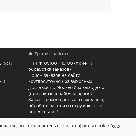
График работы:
 15с17
Пн-Пт: 09:00 - 18:00 (прием и
обработка заказов)
Прием заказов на сайте
ный
круглосуточно без выходных!
Доставка по Москве без выходных
(при заказе в рабочее время)
Заказы, размещенные в выходные,
обрабатываются и отгружаются в
понедельник!
вание, вы соглашаетесь с тем, что файлы cookie будут
 ремонта принтеров - Расходочка.рф 2013-2026 (c)