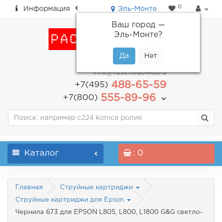
0
Информация
Эль-Монте
Ваш город —
Эль-Монте
?
пн-пт: с 9.00 до 18.00
info@raschodo4ka.ru
488-65-59
+7(495)
555-89-96
+7(800)
Каталог
: 0
Главная
Струйные картриджи
Струйные картриджи для Epson
Чернила 673 для EPSON L805, L800, L1800 G&G светло-