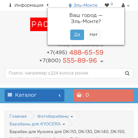
0
Информация
Эль-Монте
Ваш город —
Эль-Монте
?
пн-пт: с 9.00 до 18.00
info@raschodo4ka.ru
488-65-59
+7(495)
555-89-96
+7(800)
Каталог
: 0
Главная
Фотобарабаны
Барабаны для KYOCERA
Барабан для Kyocera для DK-110, DK-130, DK-140, DK-150,