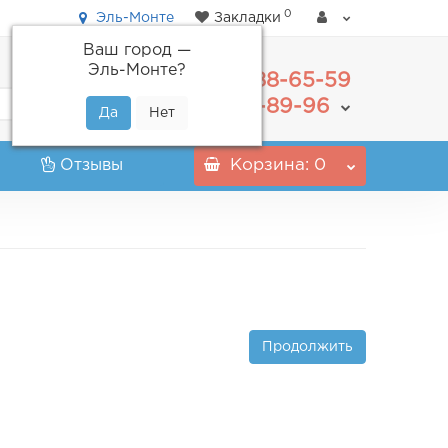
0
Эль-Монте
Закладки
Ваш город —
Эль-Монте
?
488-65-59
+7(495)
555-89-96
+7(800)
Отзывы
Корзина
: 0
Продолжить