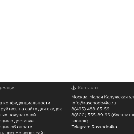
рмация
Контакты
Москва, Малая Калужская ул.
а конфиденциальности
info@raschodo4ka.ru
руйтесь на сайте для скидок
8(495) 488-65-59
ных покупателей
8(800) 555-89-96 (бесплат
ция о доставке
звонок)
ция об оплате
Telegram Rasxodo4ka
ть письмо через сайт