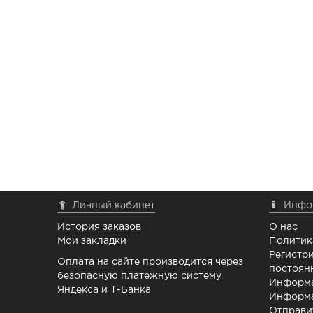
Личный кабинет
Инфо
История заказов
О нас
Мои закладки
Политик
Регистри
Оплата на сайте производится через
постоян
безопасную платежную систему
Информа
Яндекса и Т-Банка
Информа
Отправи