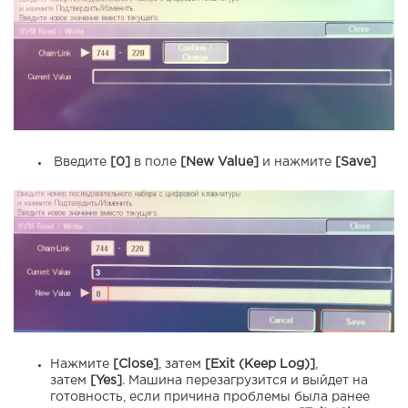
Введите
[0]
в поле
[New Value]
и нажмите
[Save]
Нажмите
[Close]
, затем
[Exit (Keep Log)]
,
затем
[Yes]
. Машина перезагрузится и выйдет на
готовность, если причина проблемы была ранее