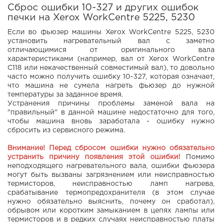
Сброс ошибки 10-327 и других ошибок
печки на Xerox WorkCentre 5225, 5230
Если во фьюзер машины Xerox WorkCentre 5225, 5230
установить нагревательный вал с заметно
отличающимися от оригинального вала
характеристиками (например, вал от Xerox WorkCentre
C118 или некачественный совместимый вал), то довольно
часто можно получить ошибку 10-327, которая означает,
что машина не сумела нагреть фьюзер до нужной
температуры за заданное время.
Устранения причины проблемы заменой вала на
"правильный" в данной машине недостаточно для того,
чтобы машина вновь заработала - ошибку нужно
сбросить из сервисного режима.
Внимание! Перед сбросом ошибки нужно обязательно
устранить причину появления этой ошибки!
Помимо
неподходящего нагревательного вала, ошибки фьюзера
могут быть вызваны загрязнением или неисправностью
термисторов, неисправностью ламп нагрева,
срабатывание термопредохранителя (в этом случае
нужно обязательно выяснить, почему он сработал),
обрывом или коротким замыканием в цепях лампы или
термисторов и в редких случаях неисправностью платы