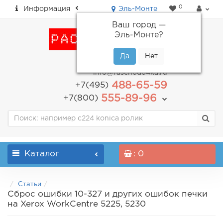
0
Информация
Эль-Монте
Ваш город —
Эль-Монте
?
пн-пт: с 9.00 до 18.00
info@raschodo4ka.ru
488-65-59
+7(495)
555-89-96
+7(800)
Каталог
: 0
Статьи
Сброс ошибки 10-327 и других ошибок печки
на Xerox WorkCentre 5225, 5230