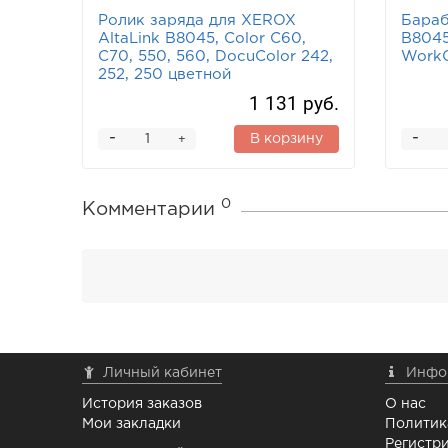
Ролик заряда для XEROX
Бараб
AltaLink B8045, Color C60,
B8045
C70, 550, 560, DocuColor 242,
WorkC
252, 250 цветной
1 131 руб.
-
-
В корзину
+
0
Комментарии
Личный кабинет
Инфо
История заказов
О нас
Мои закладки
Политик
Регистри