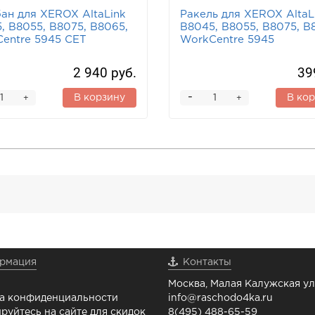
ан для XEROX AltaLink
Ракель для XEROX AltaL
, B8055, B8075, B8065,
B8045, B8055, B8075, B
entre 5945 CET
WorkCentre 5945
2 940 руб.
39
-
В корзину
В ко
+
+
рмация
Контакты
Москва, Малая Калужская ул.
а конфиденциальности
info@raschodo4ka.ru
руйтесь на сайте для скидок
8(495) 488-65-59