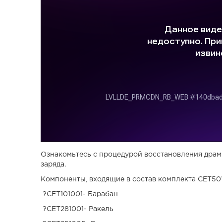
Ознакомьтесь с процедурой восстановления драм
заряда.
Компоненты, входящие в состав комплекта CET501
?CET101001- Барабан
?CET281001- Ракель