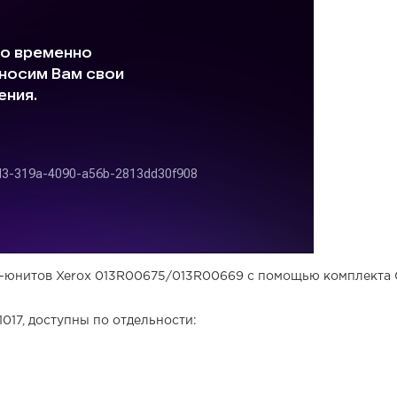
-юнитов Xerox 013R00675/013R00669 с помощью комплекта CE
017, доступны по отдельности: