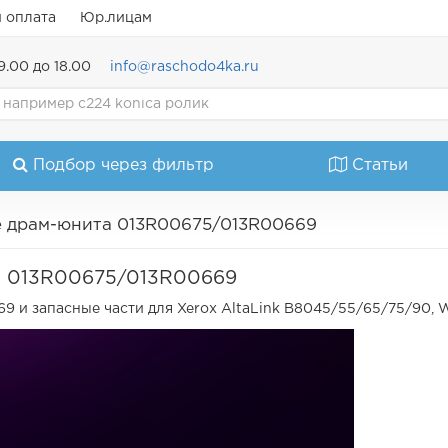
и оплата
Юр.лицам
9.00 до 18.00
info@raschodo4ka.ru
Подбор через фильтр
Статьи
е драм-юнита 013R00675/013R00669
а 013R00675/013R00669
 и запасные части для Xerox AltaLink B8045/55/65/75/90, W