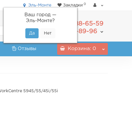
0
Эль-Монте
Закладки
Ваш город —
Эль-Монте
?
488-65-59
+7(495)
555-89-96
+7(800)
Отзывы
Корзина
: 0
orkCentre 5945/55/45i/55i