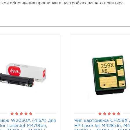
ское обновление прошивки в настройках вашего принтера.
идж W2030A (415A) для
Чип картриджа CF259X 
lor LaserJet M479fdn,
HP LaserJet M428fdn, M