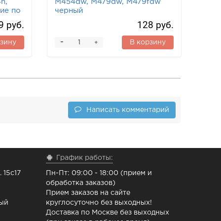
n,
M454dw, M479dw, M479fdw
ие по
черный
9 руб.
128 руб.
-
рзину
В корзину
+
Написать комментарий
График работы:
 15с17
Пн-Пт: 09:00 - 18:00 (прием и
обработка заказов)
Прием заказов на сайте
ный
круглосуточно без выходных!
Доставка по Москве без выходных