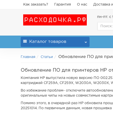
Как заказать?
Гарантия
О нас
Доставка 
пн-пт: с 
Каталог
товаров
Обновление ПО для прин
Главная
Статьи
Обновление ПО для принтеров HP от
Компания HP выпустила новую версию ПО 002.2539
картриджей CF259A, CF259X, W2030A, W2030X, 
Во избежание проблем- отключите автообновлени
оригинальные чипы на новые совместимые картр
Помимо этого, в очередной раз HP обновила про
20251014. По первичным данным, новая прошивка