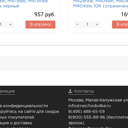
w, M479dw, M479fdw
M428fdw, M404dn, M404
a черный
M404dw 10K (ограничен
ПО)
957 руб.
16
-
В корзину
В ко
+
+
рмация
Контакты
Москва, Малая Калужская ул.
а конфиденциальности
info@raschodo4ka.ru
руйтесь на сайте для скидок
8(495) 488-65-59
ных покупателей
8(800) 555-89-96 (бесплат
ция о доставке
звонок)