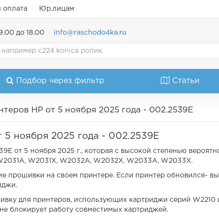
и оплата
Юр.лицам
9.00 до 18.00
info@raschodo4ka.ru
Подбор через фильтр
Статьи
теров HP от 5 ноября 2025 года - 002.2539E
 5 ноября 2025 года - 002.2539E
E от 5 ноября 2025 г., которая с высокой степенью вероятн
W2031A, W2031X, W2032A, W2032X, W2033A, W2033X.
е прошивки на своем принтере. Если принтер обновился- вы
иджи.
шивку для принтеров, использующих картриджи серий W2210
 не блокирует работу совместимых картриджей.