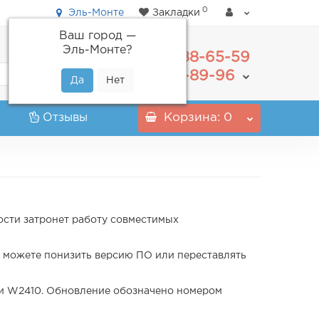
0
Эль-Монте
Закладки
Ваш город —
Эль-Монте
?
488-65-59
+7(495)
555-89-96
+7(800)
Отзывы
Корзина
: 0
ости затронет работу совместимых
 можете понизить версию ПО или переставлять
 и W2410. Обновление обозначено номером