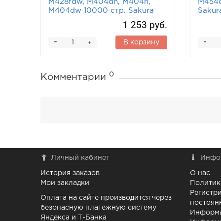
M428fdw, M404dn, M404n,
M454d
M404dw 10000 стр. Sakura
Sakur
1 253 руб.
-
-
В корзину
+
0
Комментарии
Личный кабинет
Инфо
История заказов
О нас
Мои закладки
Политик
Регистри
Оплата на сайте производится через
постоян
безопасную платежную систему
Информа
Яндекса и Т-Банка