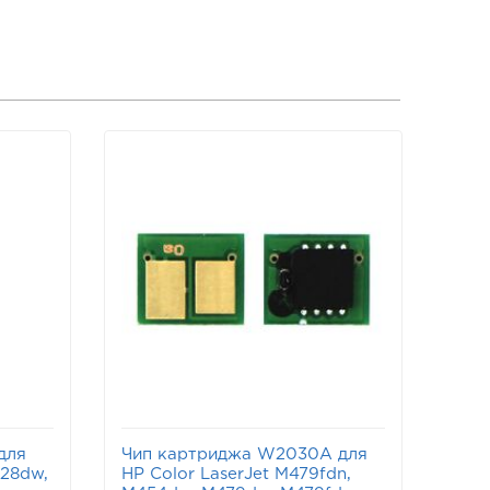
для
Чип картриджа W2030A для
428dw,
HP Color LaserJet M479fdn,